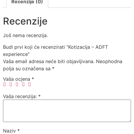
Recenzije (0)
Recenzije
Još nema recenzija.
Budi prvi koji će recenzirati “Kotizacija – ADFT
experience”
Vaša email adresa neće biti objavljivana.
Neophodna
polja su označena sa
*
Vaša ocjena
*
Vaša recenzija:
*
Naziv
*