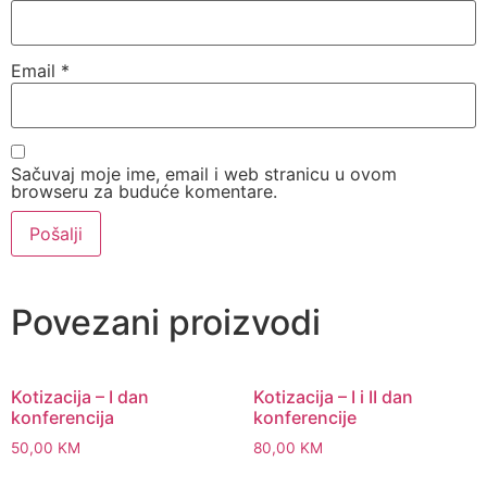
Email
*
Sačuvaj moje ime, email i web stranicu u ovom
browseru za buduće komentare.
Povezani proizvodi
Kotizacija – I dan
Kotizacija – I i II dan
konferencija
konferencije
50,00
KM
80,00
KM